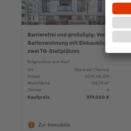
Barrierefrei und großzügig: Vermietete
Gartenwohnung mit Einbauküche und
zwei TG-Stellplätzen
Erdgeschoss zum Kauf
Ort
Oberursel (Taunus)
Einheit
0229_H2_019
Wohnfläche
128,79 m²
Zimmer
4
Kaufpreis
979.000 €
Zur Immobilie