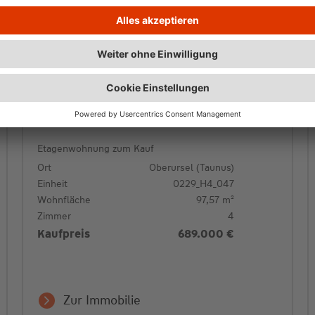
Vermietete, durchdacht geschnittene
Wohnung mit Loggia und zwei Bädern
Etagenwohnung zum Kauf
Ort
Oberursel (Taunus)
Einheit
0229_H4_047
Wohnfläche
97,57 m²
Zimmer
4
Kaufpreis
689.000 €
Zur Immobilie