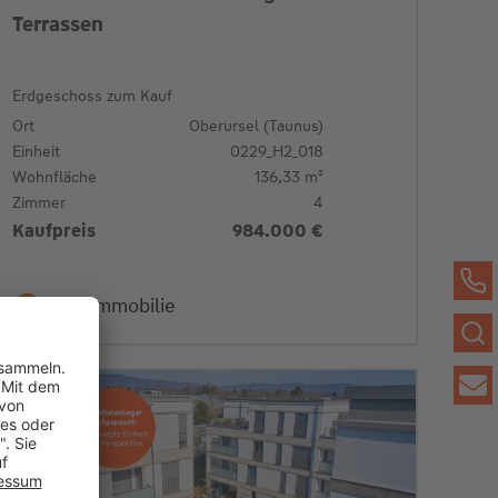
Terrassen
Erdgeschoss zum Kauf
Ort
Oberursel (Taunus)
Einheit
0229_H2_018
Wohnfläche
136,33 m²
Zimmer
4
Kaufpreis
984.000 €
Zur Immobilie