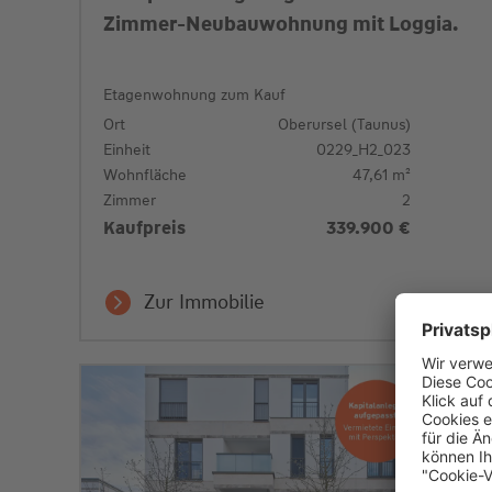
Zimmer-Neubauwohnung mit Loggia.
Etagenwohnung zum Kauf
Ort
Oberursel (Taunus)
Einheit
0229_H2_023
Wohnfläche
47,61 m²
Zimmer
2
Kaufpreis
339.900 €
Zur Immobilie