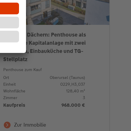
Über den Dächern: Penthouse als
attraktive Kapitalanlage mit zwei
Terrassen, Einbauküche und TG-
Stellplatz
Penthouse zum Kauf
Ort
Oberursel (Taunus)
Einheit
0229_H3_037
Wohnfläche
128,40 m²
Zimmer
3
Kaufpreis
968.000 €
Zur Immobilie