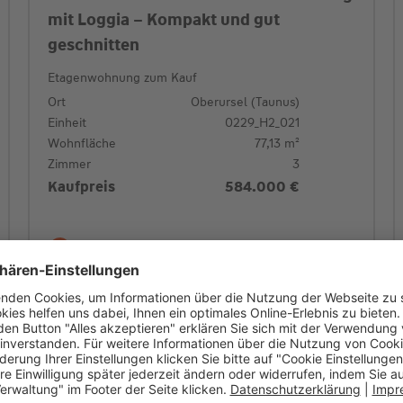
mit Loggia – Kompakt und gut
geschnitten
Etagenwohnung zum Kauf
Ort
Oberursel (Taunus)
Einheit
0229_H2_021
Wohnfläche
77,13 m²
Zimmer
3
Kaufpreis
584.000 €
Zur Immobilie