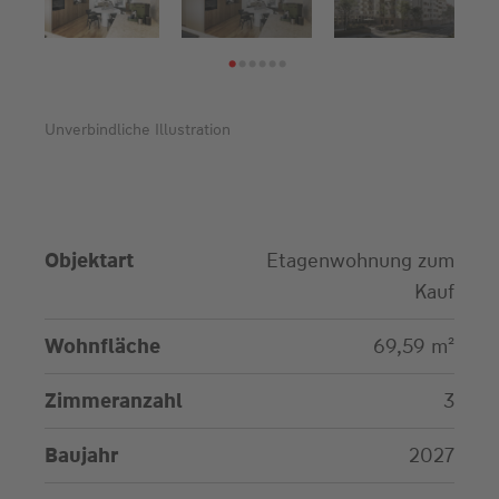
1
2
3
4
5
6
Unverbindliche Illustration
Objektart
Etagenwohnung zum
Kauf
Wohnfläche
69,59 m²
Zimmeranzahl
3
Baujahr
2027