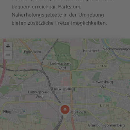
bequem erreichbar. Parks und
Naherholungsgebiete in der Umgebung
bieten zusätzliche Freizeitmöglichkeiten.
+
Wir benötigen Ihre Zustimmung,
−
um den Google Maps-Service zu laden!
Wir verwenden einen Service eines
Drittanbieters, um Karteninhalte einzubetten.
Dieser Service kann Daten zu Ihren Aktivitäten
sammeln. Bitte lesen Sie die Details durch und
stimmen Sie der Nutzung des Service zu, um
diese Karte anzuzeigen.
Mehr
Akzeptieren