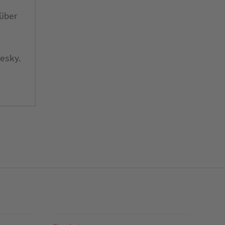
 über
esky.