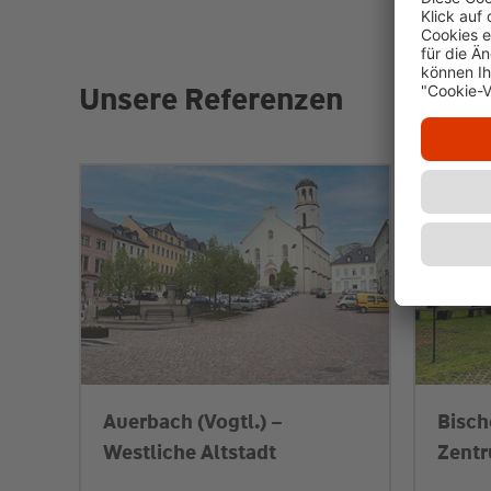
Unsere Referenzen
Auerbach (Vogtl.) –
Bisch
Westliche Altstadt
Zent