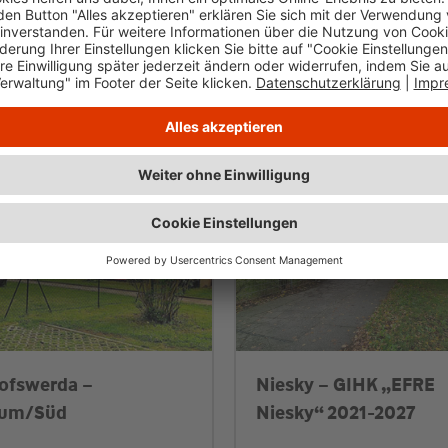
ofswerda –
Niesky – GIHK „EFRE
rum/Süd
Niesky“ 2021-2027