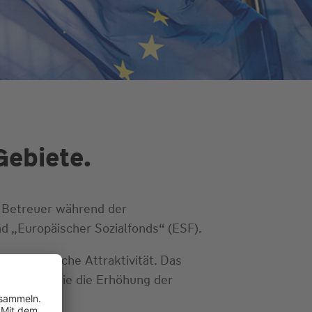
Gebiete.
er Betreuer während der
 „Europäischer Sozialfonds“ (ESF).
rtschaftliche Attraktivität. Das
ilhabe sowie die Erhöhung der