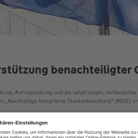
tützung benachteiligter 
lung, Antragstellung und als langfristiger, verlässlich
Nachhaltige Integrierte Stadtentwicklung“ (NiSE) und
tzt Investitionen in Klimaschutz, Stadtökologie und wi
rbesserung der Chancengleichheit und der aktiven Te