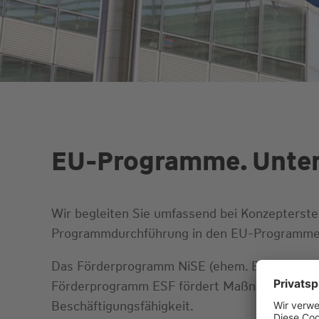
EU-Programme. Unters
Wir begleiten Sie umfassend bei Konzepterstel
Programmdurchführung in den EU-Programmen „
Das Förderprogramm NiSE (ehem. EFRE) unterstü
Förderprogramm ESF fördert Maßnahmen zur Ve
Beschäftigungsfähigkeit.