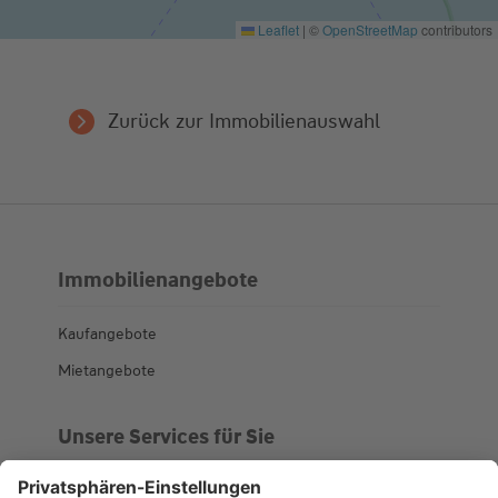
Leaflet
|
©
OpenStreetMap
contributors
Zurück zur Immobilienauswahl
Immobilienangebote
Kaufangebote
Mietangebote
Unsere Services für Sie
Kundenportal