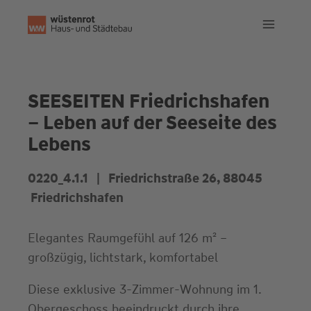
Zum
Inhalt
springen
SEESEITEN Friedrichshafen
– Leben auf der Seeseite des
Lebens
0220_4.1.1 |
Friedrichstraße 26
, 88045
Friedrichshafen
Elegantes Raumgefühl auf 126 m² –
großzügig, lichtstark, komfortabel
Diese exklusive 3‑Zimmer‑Wohnung im 1.
Obergeschoss beeindruckt durch ihre