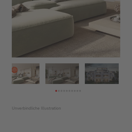
1
2
3
4
5
6
7
8
9
10
Unverbindliche Illustration