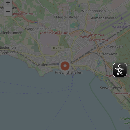
+
Wir benötigen Ihre Zustimmung,
−
um den Google Maps-Service zu laden!
Wir verwenden einen Service eines
Drittanbieters, um Karteninhalte einzubetten.
Dieser Service kann Daten zu Ihren Aktivitäten
sammeln. Bitte lesen Sie die Details durch und
stimmen Sie der Nutzung des Service zu, um
diese Karte anzuzeigen.
Mehr
Akzeptieren
Informationen
powered by
Usercentrics Consent Management Platform