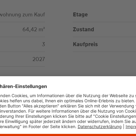
wohnung zum Kauf
Etage
64,42 m²
Zustand
3
Kaufpreis
2027
2027
Energieausweistyp
5. Juni 2035
Endenergiebedarf