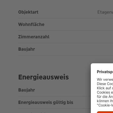
Objektart
Etagen
Wohnfläche
Zimmeranzahl
Baujahr
Energieausweis
Baujahr
Energieausweis gültig bis