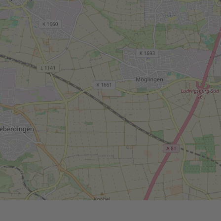
Wir verwend
einzubetten
lesen Sie d
diese Karte
Me