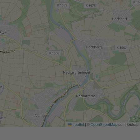
e
ln. Bitte
ce zu, um
Leaflet
|
©
OpenStreetMap
contributors