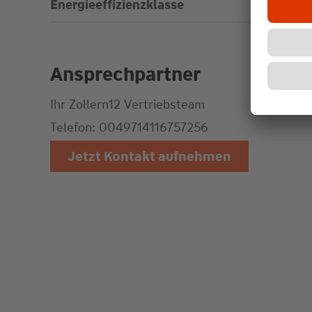
Energieeffizienzklasse
Ansprechpartner
Ihr Zollern12
Vertriebsteam
Telefon: 0049714116757256
Jetzt Kontakt aufnehmen