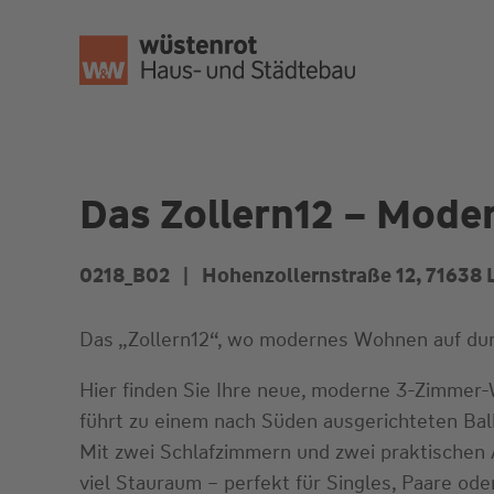
Zum
Inhalt
springen
Das Zollern12 – Mode
0218_B02 |
Hohenzollernstraße 12
, 71638
L
Das „Zollern12“, wo modernes Wohnen auf durc
Hier finden Sie Ihre neue, moderne 3-Zimmer
führt zu einem nach Süden ausgerichteten Balk
Mit zwei Schlafzimmern und zwei praktischen 
viel Stauraum – perfekt für Singles, Paare oder