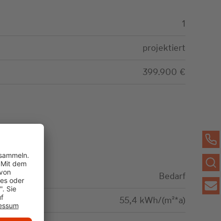
1
projektiert
399.900 €
Bedarf
55,4 kWh/(m²*a)