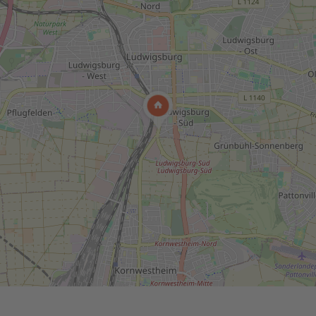
Wir benötigen Ihre Zustimmung,
um den Google Maps-Service zu laden!
en einen Service eines Drittanbieters, um Karteninhalt
. Dieser Service kann Daten zu Ihren Aktivitäten samme
ie Details durch und stimmen Sie der Nutzung des Servi
 anzuzeigen.
hr Informationen
Akzeptieren
powered by
Usercentrics Consent Management Platform