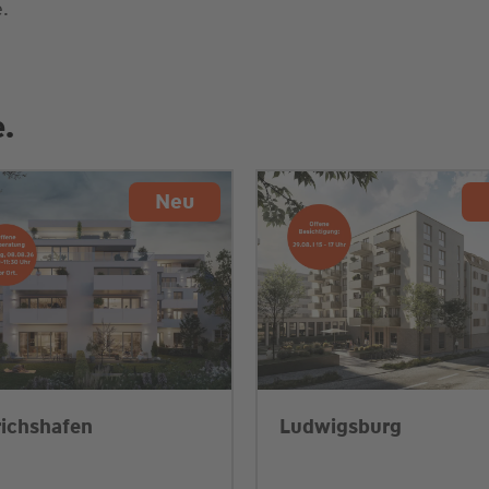
.
.
Neu
richshafen
Ludwigsburg