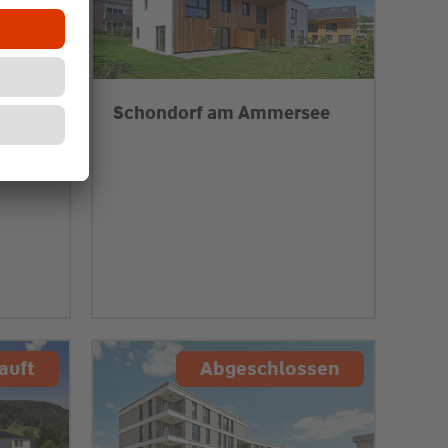
Schondorf am Ammersee
auft
Abgeschlossen