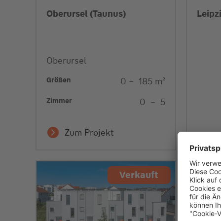
Oberursel (Taunus)
Leipz
Oberursel
Größen
0
–
185
m²
Zimmer
0
–
5
Zum Projekt
Verkauft