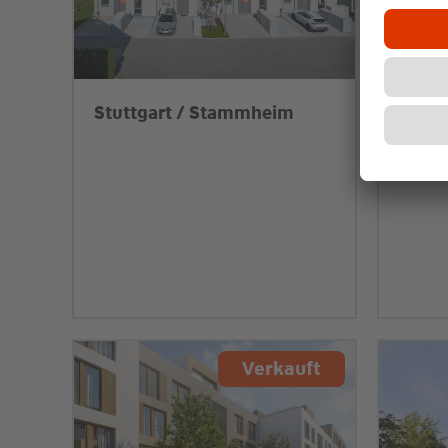
Stuttgart / Stammheim
Stutt
Verkauft