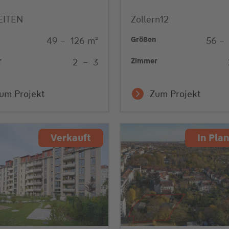
EITEN
Zollern12
n
Größen
49
–
126
m²
56
–
r
Zimmer
2
–
3
um Projekt
Zum Projekt
Verkauft
In Pla