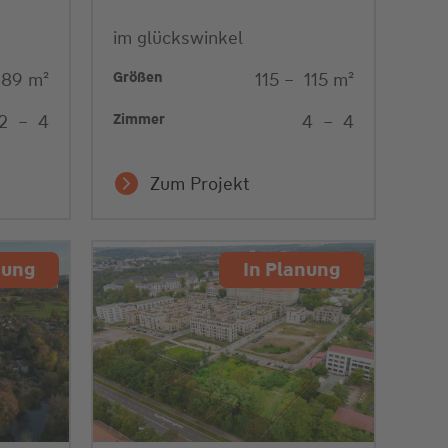
im glückswinkel
Größen
89
m²
115
–
115
m²
Zimmer
2
–
4
4
–
4
Zum Projekt
nung
In Planung