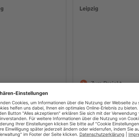
ig
Leipzig
Zum Projekt
Verkauft
Verk