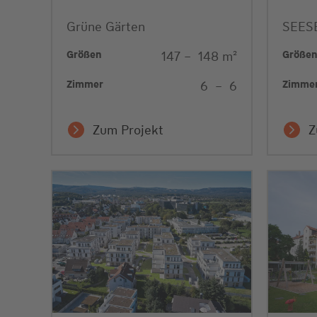
Grüne Gärten
SEES
Größen
Größe
147
–
148
m²
Zimmer
Zimme
6
–
6
Zum Projekt
Z