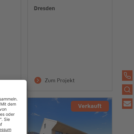
Dresden
Zum Projekt
auft
Verkauft