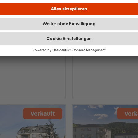
gart / Bad Cannstatt
Stuttgart
Verkauft
Verk