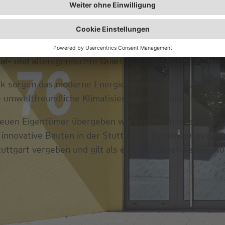
n 55,8 qm und 113,7 qm Wohnfläche – von 2-Zimmer-Ap
ngen im Inneren barrierefrei gestaltet, wodurch eine l
nser Quartier für Singles, Paare, Familien und Seniore
zial- und altersgemischte Quartiergemeinschaft entstehe
nik sorgen das moderne Energiekonzept mit Holzpellet
 umweltfreundliche Klimatisierung der Räumlichkeiten.
euen Eigentümer übergeben werden. Noch im selben Jah
innovative Bauten in der Stuttgarter Region ausgezeic
ttgart vergeben und gilt als eine der begehrtesten A