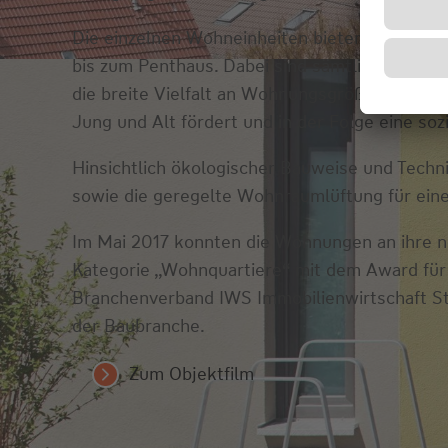
Die einzelnen Wohneinheiten bieten zwische
bis zum Penthaus. Dabei sind sämtliche Wohnu
die breite Vielfalt an Wohnungsgrößen macht u
Jung und Alt fördert und in der Folge eine so
Hinsichtlich ökologischer Bauweise und Tech
sowie die geregelte Wohnraumlüftung für eine
Im Mai 2017 konnten die Wohnungen an ihre n
Kategorie „Wohnquartiere“ mit dem Award für 
Branchenverband IWS Immobilienwirtschaft Stu
der Baubranche.
Zum Objektfilm