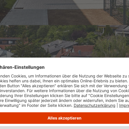
15. In der Folgezeit errichteten wir auf dem ehemalig
äuser verteilen. Die Häuser wurden ansprechend in das
ie bestehende Umgebungsbebauung aus Kirche, Altersh
deren Zentrum ein Quartiersplatz als kommunikativer Tre
 Areal integrierter Spielplatz runden das neue Wohnge