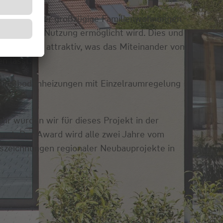
artments über großzügige Familienwohnungen
ebenslange Nutzung ermöglicht wird. Dies und
n gleichsam attraktiv, was das Miteinander von
n lässt.
s, Fußbodenheizungen mit Einzelraumregelung
r wurden wir für dieses Projekt in der
hnet. Der Award wird alle zwei Jahre vom
uszeichnungen regionaler Neubauprojekte in