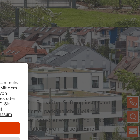
en Gelände der Samariter-Stiftung insgesamt
 neu modellierte, parkähnliche Gelände
eim, betreutem Seniorenwohnen und Hospiz
ffpunkt für alle Bewohner liegt. Eine
biet ab.