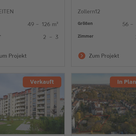
EITEN
Zollern12
n
Größen
49
–
126
m²
56
–
r
Zimmer
2
–
3
um Projekt
Zum Projekt
Verkauft
In Pla