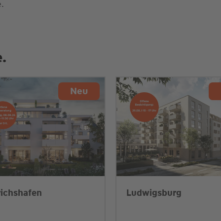
.
.
Neu
richshafen
Ludwigsburg