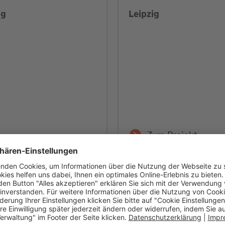
ig
Leipzig
Zum Projekt
Verkauft
Verk