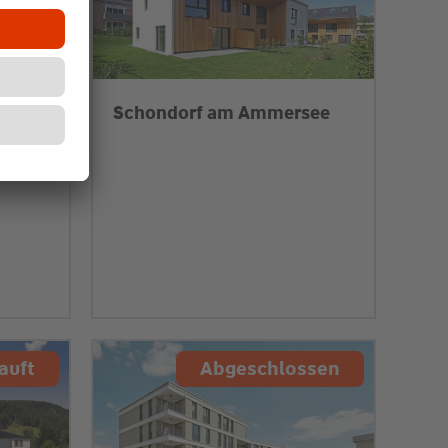
Schondorf am Ammersee
auft
Abgeschlossen