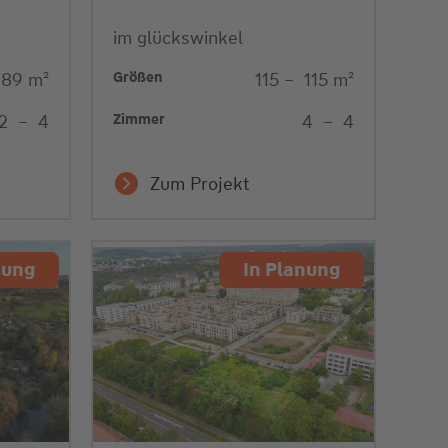
im glückswinkel
Größen
89
m²
115
–
115
m²
Zimmer
2
–
4
4
–
4
Zum Projekt
nung
In Planung