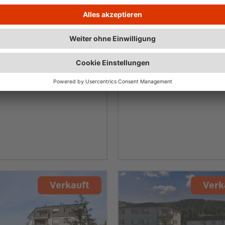
gart / Bad Cannstatt
Stuttgart
Verkauft
Verk