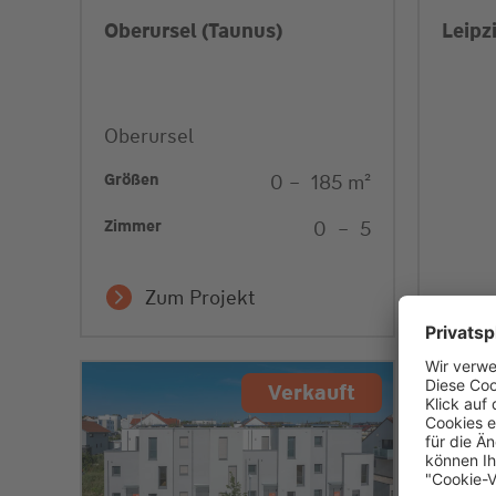
Oberursel (Taunus)
Leipz
Oberursel
Größen
0
–
185
m²
Zimmer
0
–
5
Zum Projekt
Verkauft