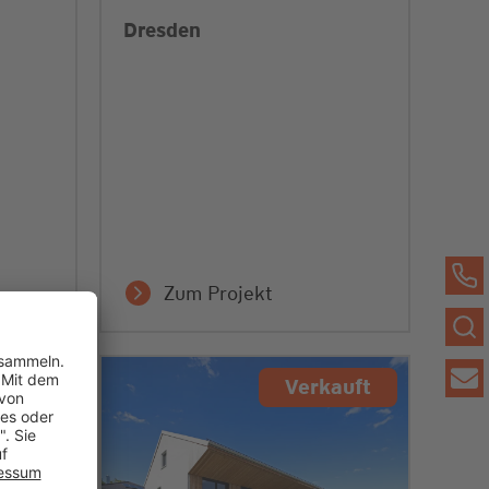
Dresden
Zum Projekt
auft
Verkauft