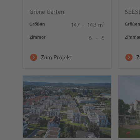
Grüne Gärten
SEES
Größen
Größe
147
–
148
m²
Zimmer
Zimme
6
–
6
Zum Projekt
Z