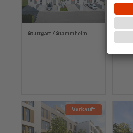
Stuttgart / Stammheim
Stutt
Verkauft