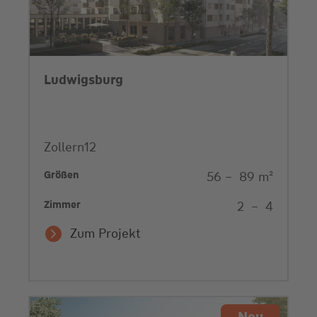
Ludwigsburg
Zollern12
Größen
56
–
89
m²
Zimmer
2
–
4
Zum Projekt
Neu