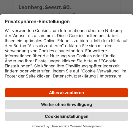
Leonberg. Seestr. 80.
Wohnoase mit viel Grün.
Zum Objekt
Stuttgart. Urban Living.
Stylische City-Domizile in