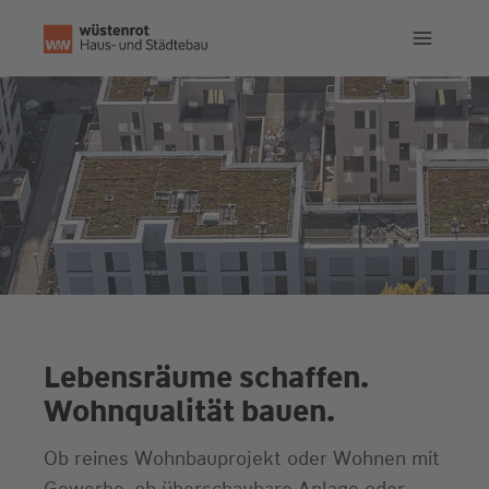
Zum
Inhalt
springen
Lebensräume schaffen.
Wohnqualität bauen.
Ob reines Wohnbauprojekt oder Wohnen mit
Gewerbe, ob überschaubare Anlage oder