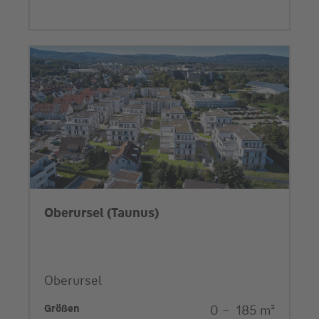
Oberursel (Taunus)
Oberursel
Größen
0
–
185
m²