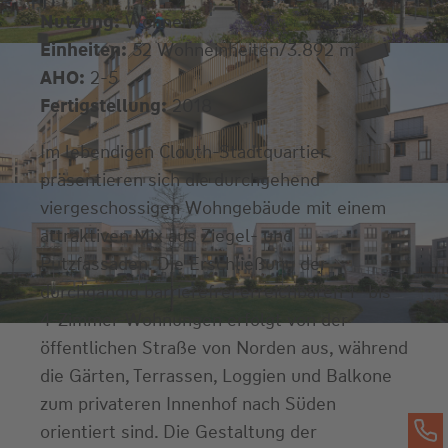
Nutzung:
Wohnen
Einheiten:
52 Wohneinheiten/3.892 m²
AHO:
2-5
Fertigstellung:
2018
Im lebendigen Clouth-Stadtquartier
präsentieren sich die durchgehend
viergeschossigen Wohngebäude mit einem
attraktiven Mix aus Ziegel- und
Putzfassaden. Die Erschließung der
durchgängig barrierefrei erreichbaren 1- bis
4-Zimmer-Wohnungen erfolgt von der
öffentlichen Straße von Norden aus, während
die Gärten, Terrassen, Loggien und Balkone
zum privateren Innenhof nach Süden
orientiert sind. Die Gestaltung der