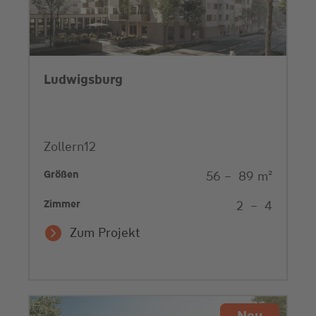
Ludwigsburg
Zollern12
Größen
56
–
89
m²
Zimmer
2
–
4
Zum Projekt
Neu