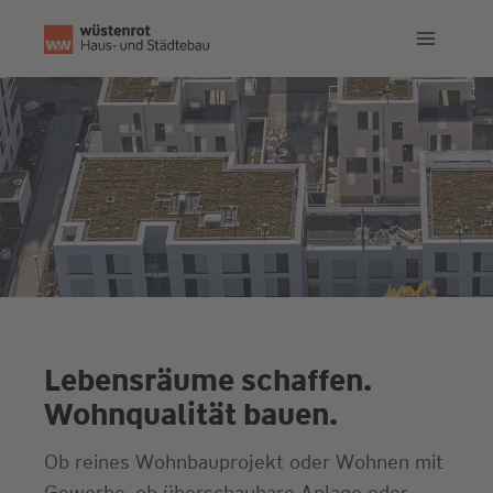
Zum
Inhalt
springen
Lebensräume schaffen.
Wohnqualität bauen.
Ob reines Wohnbauprojekt oder Wohnen mit
Gewerbe, ob überschaubare Anlage oder