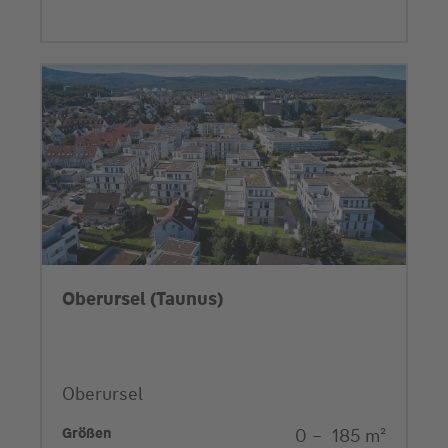
Oberursel (Taunus)
Oberursel
Größen
0
–
185
m²