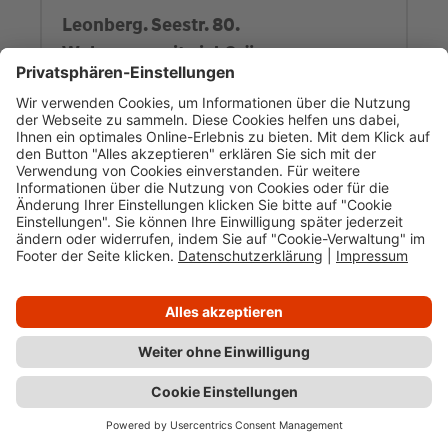
Leonberg. Seestr. 80.
Wohnoase mit viel Grün.
Zum Objekt
Stuttgart. Urban Living.
Stylische City-Domizile in