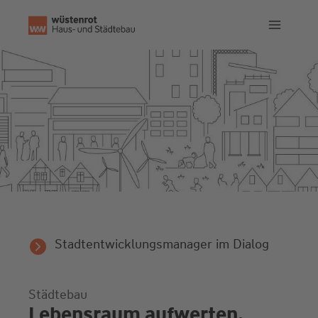
Zum
Inhalt
springen
Stadtentwicklungsmanager im Dialog
Städtebau
Lebensraum aufwerten.