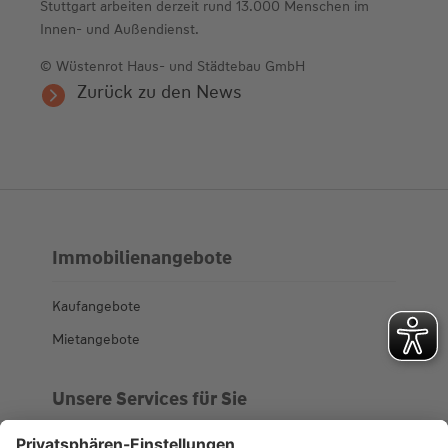
Stuttgart arbeiten derzeit rund 13.000 Menschen im
Innen- und Außendienst.
© Wüstenrot Haus- und Städtebau GmbH
Zurück zu den News
Immobilienangebote
Kaufangebote
Mietangebote
Unsere Services für Sie
Kundenportal