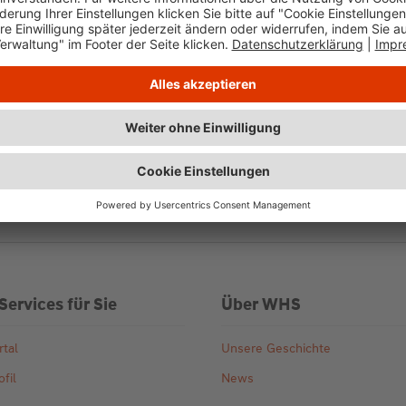
Services für Sie
Über WHS
tal
Unsere Geschichte
fil
News