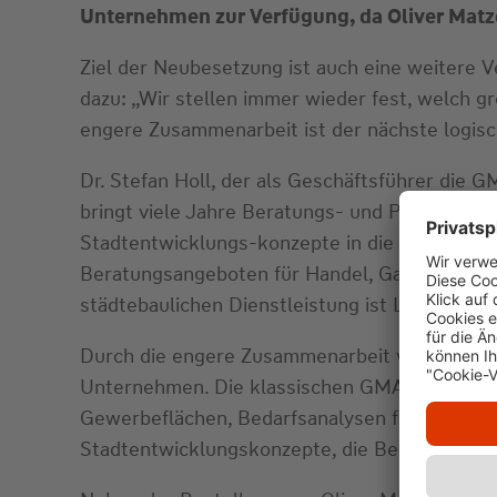
Unternehmen zur Verfügung, da Oliver Matze
Ziel der Neubesetzung ist auch eine weitere
dazu: „Wir stellen immer wieder fest, welch g
engere Zusammenarbeit ist der nächste logisch
Dr. Stefan Holl, der als Geschäftsführer die 
bringt viele Jahre Beratungs- und Praxiserfa
Stadtentwicklungs-konzepte in die GMA ein, z
Beratungsangeboten für Handel, Gastronomie, 
städtebaulichen Dienstleistung ist Luft nach o
Durch die engere Zusammenarbeit von WHS und
Unternehmen. Die klassischen GMA-Leistungen
Gewerbeflächen, Bedarfsanalysen für Pflegeim
Stadtentwicklungskonzepte, die Beratungen z