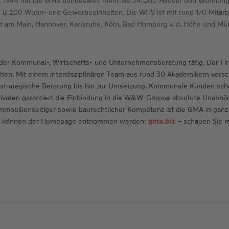
1949 hat die WHS bundesweit mehr als 24.000 Häuser und Wohnungen 
d 8.200 Wohn- und Gewerbeeinheiten. Die WHS ist mit rund 170 Mitarb
t am Main, Hannover, Karlsruhe, Köln, Bad Homburg v. d. Höhe und Mün
der Kommunal-, Wirtschafts- und Unternehmensberatung tätig. Der Firm
en. Mit einem interdisziplinären Team aus rund 30 Akademikern versch
strategische Beratung bis hin zur Umsetzung. Kommunale Kunden schät
Privaten garantiert die Einbindung in die W&W-Gruppe absolute Unabhän
immobilienseitiger sowie baurechtlicher Kompetenz ist die GMA in gan
titut können der Homepage entnommen werden:
gma.biz
– schauen Sie re