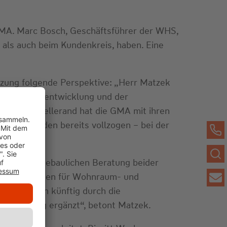
GMA. Marc Bosch, Geschäftsführer der WHS,
t als auch beim Kundenkreis, haben. Eine
etzung folgende Perspektive: „Herr Matzek
 und Projektentwicklung und der
über den Tellerand hat die GMA mit ihren
n und Kunden bereits vollzogen – bei der
ichen städtebaulichen Beratung beider
edarfsanalysen für Wohnraum- und
dien werden künftig durch die
ntwicklung ergänzt“, betont Matzek.