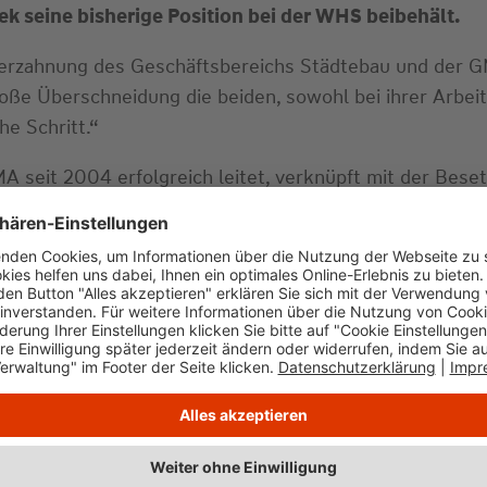
k seine bisherige Position bei der WHS beibehält.
 Verzahnung des Geschäftsbereichs Städtebau und der 
roße Überschneidung die beiden, sowohl bei ihrer Arbei
e Schritt.“
GMA seit 2004 erfolgreich leitet, verknüpft mit der Bes
hrung im Bereich der Städtebauförderung, der Bauland-
um Vorteil unserer Kunden. Den sprichwörtlichen Blick 
Hotellerie, Immobilienwirtschaft und weitere Nutzunge
ben.“
 GMA „profitieren unsere Kunden von einer ganzheitl
 Einzelhandelskonzepte, Verträglichkeitsanalysen, B
mobilien, Bürgerbeteiligung und wissenschaftliche Stu
ur Städtebauförderung sowie die Bauland- und Projekte