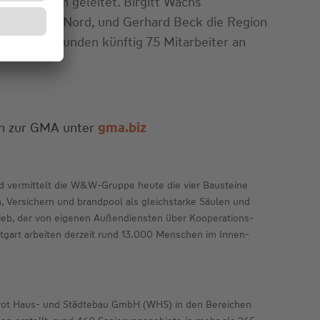
endes Team geleitet. Birgitt Wachs
äftsleitung Nord, und Gerhard Beck die Region
privaten Kunden künftig 75 Mitarbeiter an
nen zur GMA unter
gma.biz
 vermittelt die W&W-Gruppe heute die vier Bausteine
 Versichern und brandpool als gleichstarke Säulen und
ieb, der von eigenen Außendiensten über Kooperations-
tuttgart arbeiten derzeit rund 13.000 Menschen im Innen-
nrot Haus- und Städtebau GmbH (WHS) in den Bereichen