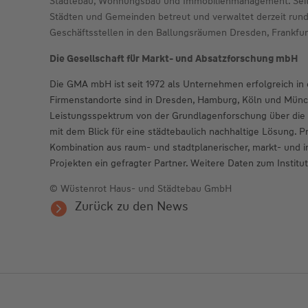
Städtebau, Wohnungsbau und Immobilienmanagement. Seit 
Städten und Gemeinden betreut und verwaltet derzeit run
Geschäftsstellen in den Ballungsräumen Dresden, Frankfur
Die Gesellschaft für Markt- und Absatzforschung mbH
Die GMA mbH ist seit 1972 als Unternehmen erfolgreich in 
Firmenstandorte sind in Dresden, Hamburg, Köln und Münch
Leistungsspektrum von der Grundlagenforschung über die 
mit dem Blick für eine städtebaulich nachhaltige Lösung. 
Kombination aus raum- und stadtplanerischer, markt- und 
Projekten ein gefragter Partner. Weitere Daten zum Ins
© Wüstenrot Haus- und Städtebau GmbH
Zurück zu den News