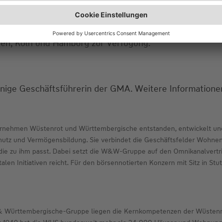
die Geschäftsführung der GMA durch ein geschäftsführ
 Büro mit den Büros in Dresden und Hamburg die Gesch
tsstelle München. Damit stehen den öffentlichen und 
en, Köln und Hamburg zur Verfügung.
einige Geschäftsführerin der GMA. Weitere Informatio
rnehmen Wüstenrot und Württembergische entstanden, entwickelt und
tz und Vermögensbildung. Sie verbindet die Geschäftsfelder Wohnen,
die zu ihm passt. Dabei setzt die W&W-Gruppe auf den Omnikanalvertr
italen Initiativen reicht. Für den börsennotierten Konzern mit Sitz in S
ot & Württembergische-Gruppe liegen die Kernkompetenzen der Wüste