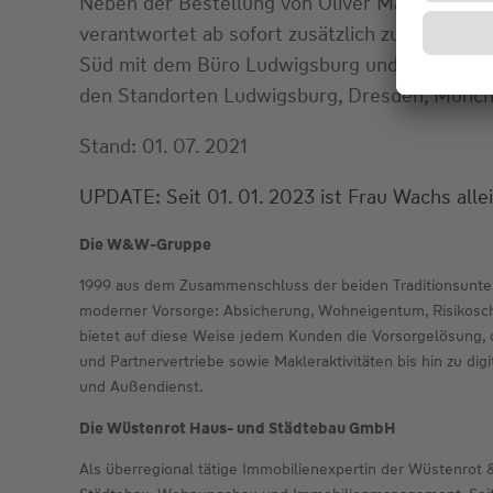
Neben der Bestellung von Oliver Matzek wird 
verantwortet ab sofort zusätzlich zum Kölner
Süd mit dem Büro Ludwigsburg und der Geschäf
den Standorten Ludwigsburg, Dresden, Münch
Stand: 01. 07. 2021
UPDATE: Seit 01. 01. 2023 ist Frau Wachs all
Die W&W-Gruppe
1999 aus dem Zusammenschluss der beiden Traditionsunte
moderner Vorsorge: Absicherung, Wohneigentum, Risikoschu
bietet auf diese Weise jedem Kunden die Vorsorgelösung, 
und Partnervertriebe sowie Makleraktivitäten bis hin zu dig
und Außendienst.
Die Wüstenrot Haus- und Städtebau GmbH
Als überregional tätige Immobilienexpertin der Wüstenr