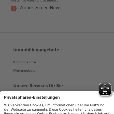
Wüstenrot Haus- und Städtebau
Zurück zu den News
Immobilienangebote
Kaufangebote
Mietangebote
Unsere Services für Sie
Kundenportal
Ankaufsprofil