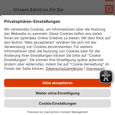
Unsere Services für Sie
Kundenportal
Ankaufsprofil
Über WHS
Unsere Geschichte
News
Impressum
Datenschutz
Cookie-Verwaltung
Barrierefreiheit
Kundenportal
Wüstenrot Haus- und Städtebau