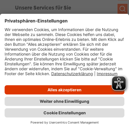
Unsere Services für Sie
Kundenportal
Ankaufsprofil
Über WHS
Unsere Geschichte
News
Impressum
Datenschutz
Cookie-Verwaltung
Barrierefreiheit
Kundenportal
Wüstenrot Haus- und Städtebau