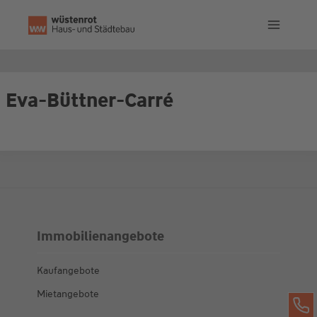
Zum
Inhalt
springen
Eva-Büttner-Carré
Immobilienangebote
Kaufangebote
Mietangebote