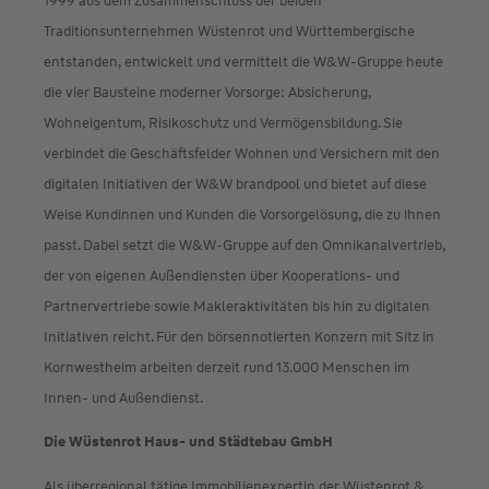
1999 aus dem Zusammenschluss der beiden
Traditionsunternehmen Wüstenrot und Württembergische
entstanden, entwickelt und vermittelt die W&W-Gruppe heute
die vier Bausteine moderner Vorsorge: Absicherung,
Wohneigentum, Risikoschutz und Vermögensbildung. Sie
verbindet die Geschäftsfelder Wohnen und Versichern mit den
digitalen Initiativen der W&W brandpool und bietet auf diese
Weise Kundinnen und Kunden die Vorsorgelösung, die zu ihnen
passt. Dabei setzt die W&W-Gruppe auf den Omnikanalvertrieb,
der von eigenen Außendiensten über Kooperations- und
Partnervertriebe sowie Makleraktivitäten bis hin zu digitalen
Initiativen reicht. Für den börsennotierten Konzern mit Sitz in
Kornwestheim arbeiten derzeit rund 13.000 Menschen im
Innen- und Außendienst.
Die Wüstenrot Haus- und Städtebau GmbH
Als überregional tätige Immobilienexpertin der Wüstenrot &