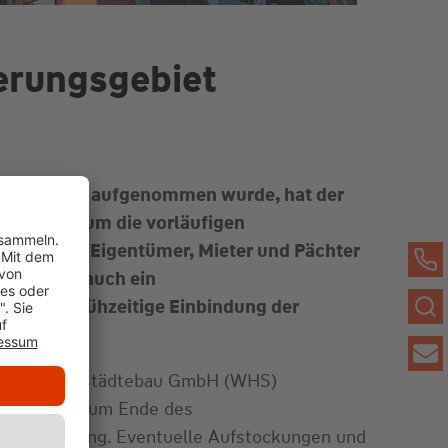
ierungsgebiet
gsprogramm aufgenommen wurde, hat der
besondere um die vorläufigen
, sind alle Eigentümer, Mieter und Pächter
8.03.2023 auch ein
und die frühzeitige Einbindung der
t Haus- und Städtebau GmbH (WHS)
erung. Bis zum Ende des
 zur Verfügung. Eventuelle Aufstockungen und