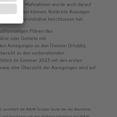
 kommunalen Maßnahmen wurde auch darauf
erstützt werden können. Konkrete Aussagen
 die Fördergrundsätze beschlossen hat.
roßformatigen Plänen des
ätze oder Gebiete mit
den Anregungen zu den Themen Ortsbild,
sbericht zu den vorbereitenden
chtlich im Sommer 2023 mit den ersten
wie eine Übersicht der Anregungen wird auf
 vermittelt die W&W-Gruppe heute die vier Bausteine
und Versichern mit den digitalen Initiativen der W&W