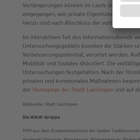
Verlängerungen können im Laufe der Sanier
eingegangen, wie private Eigentümer im Gebie
hierzu sind nach Abschluss der vorbereitend
Im interaktiven Teil des Informationsabends 
Untersuchungsgebiets konnten die Stärken un
Verbesserungspotential, verortet werden. Au
Mobilität und Soziales diskutiert. Die vielfä
Untersuchungen festgehalten. Nach der förml
privaten und kommunalen Maßnahmen begonnen
der
Homepage der Stadt Laichingen
und auf di
Bildquelle: Stadt Laichingen
Die W&W-Gruppe
1999 aus dem Zusammenschluss der beiden Traditionsunte
moderner Vorsorge: Absicherung, Wohneigentum, Risikoschu