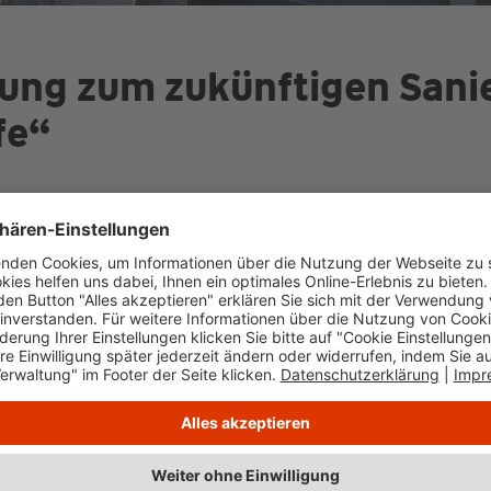
ltung zum zukünftigen San
fe“
iet „Innenstadt/Maierhöfe“ in das Landessanierun
der vorbereitenden Untersuchungen beschlossen. Ins
itwirkungsbereitschaft der Betroffenen zu erforschen
n einzubringen. In diesem Zusammenhang fand am 0
en der Information auch der gegenseitige Austausch 
den.
nd 65 Personen gefolgt. Die Mitarbeiter der Wüstenro
 die Fördermöglichkeiten im Rahmen der Städtebauförd
zeit ein Förderrahmen in Höhe von zwei Millionen Euro