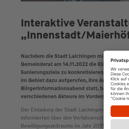
Interaktive Veransta
„Innenstadt/Maierhö
Nachdem die Stadt Laichingen mit dem Geb
Gemeinderat am 14.11.2022 die Einleitung 
Sanierungsziele zu konkretisieren und die M
im Gebiet dazu aufgerufen, ihre Anregunge
Bürgerinformationsabend statt, bei dem neb
verschiedenen Akteure im Vordergrund stan
Der Einladung der Stadt Laichingen waren ru
informierten über den Verfahrensstand sowie
Bewilligungszeitraums im Jahr 2031 steht der