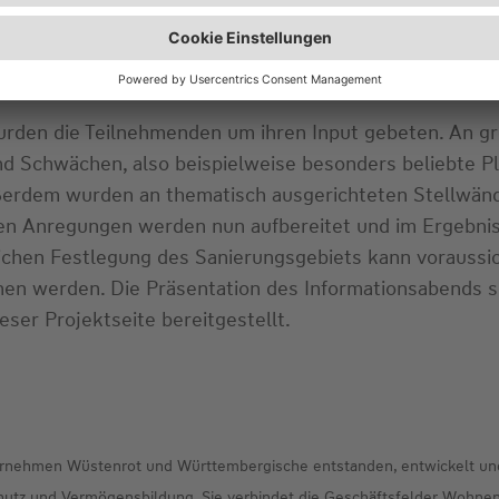
ungsdurchführung beantragt werden. Neben möglichen
t bei der Modernisierung ihrer Gebäude finanziell unt
en Untersuchungen möglich, wenn der Gemeinderat auch
wurden die Teilnehmenden um ihren Input gebeten. An g
d Schwächen, also beispielweise besonders beliebte Pl
ßerdem wurden an thematisch ausgerichteten Stellwän
ltigen Anregungen werden nun aufbereitet und im Ergebni
ichen Festlegung des Sanierungsgebiets kann voraussi
 werden. Die Präsentation des Informationsabends so
eser Projektseite bereitgestellt.
rnehmen Wüstenrot und Württembergische entstanden, entwickelt und
tz und Vermögensbildung. Sie verbindet die Geschäftsfelder Wohnen 