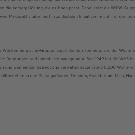
n die Vorsorgelösung, die zu ihnen passt. Dabei setzt die W&W-Grupp
e Makleraktivitäten bis hin zu digitalen Initiativen reicht. Für den bö
ot & Württembergische-Gruppe liegen die Kernkompetenzen der Wüste
he Beratungen und Immobilienmanagement. Seit 1949 hat die WHS b
dten und Gemeinden betreut und verwaltet derzeit rund 8.200 Wohn- u
chäftsstellen in den Ballungsräumen Dresden, Frankfurt am Main, Han